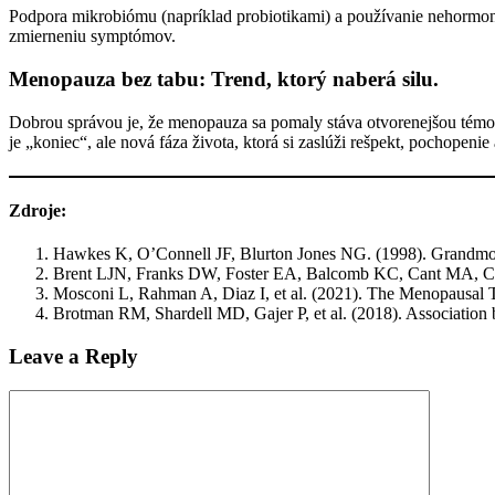
zvyšujete šancu
Podpora mikrobiómu (napríklad probiotikami) a používanie nehorm
na zobrazenie
zmierneniu symptómov.
kvalitnejšie
prispôsobeného
Menopauza bez tabu: Trend, ktorý naberá silu.
obsahu a
ponúk.
Dobrou správou je, že menopauza sa pomaly stáva otvorenejšou témou
je „koniec“, ale nová fáza života, ktorá si zaslúži rešpekt, pochopenie
Zdroje:
Hawkes K, O’Connell JF, Blurton Jones NG. (1998). Grandmoth
Brent LJN, Franks DW, Foster EA, Balcomb KC, Cant MA, Croft
Mosconi L, Rahman A, Diaz I, et al. (2021). The Menopausal T
Brotman RM, Shardell MD, Gajer P, et al. (2018). Association 
Leave a Reply