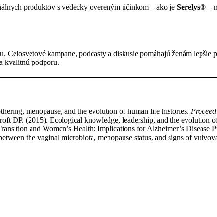
onálnych produktov s vedecky overeným účinkom – ako je
Serelys®
– m
. Celosvetové kampane, podcasty a diskusie pomáhajú ženám lepšie poc
 a kvalitnú podporu.
ering, menopause, and the evolution of human life histories.
Proceedi
 DP. (2015). Ecological knowledge, leadership, and the evolution of
ransition and Women’s Health: Implications for Alzheimer’s Disease P
between the vaginal microbiota, menopause status, and signs of vulvov