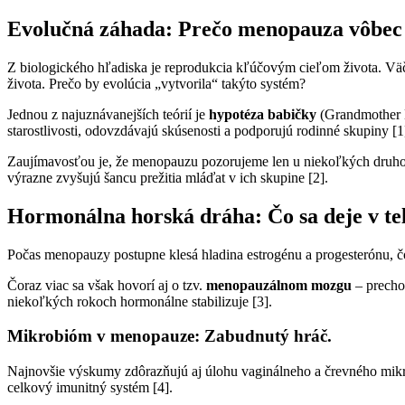
Používateľská
Evolučná záhada: Prečo menopauza vôbec 
spokojnosť
Aby naša
Z biologického hľadiska je reprodukcia kľúčovým cieľom života. Väč
stránka počas
života. Prečo by evolúcia „vytvorila“ takýto systém?
vašej návštevy
fungovala čo
Jednou z najuznávanejších teórií je
hypotéza babičky
(Grandmother H
najlepšie. Ak
starostlivosti, odovzdávajú skúsenosti a podporujú rodinné skupiny [1
tieto súbory
cookie
Zaujímavosťou je, že menopauzu pozorujeme len u niekoľkých druhov – 
odmietnete,
výrazne zvyšujú šancu prežitia mláďat v ich skupine [2].
niektoré
funkcie z
Hormonálna horská dráha: Čo sa deje v te
webovej
stránky zmiznú.
Počas menopauzy postupne klesá hladina estrogénu a progesterónu, č
Čoraz viac sa však hovorí aj o tzv.
menopauzálnom mozgu
– precho
Marketing
niekoľkých rokoch hormonálne stabilizuje [3].
Zdieľaním
svojich
Mikrobióm v menopauze: Zabudnutý hráč.
záujmov a
správania
Najnovšie výskumy zdôrazňujú aj úlohu vaginálneho a črevného mikr
počas návštevy
celkový imunitný systém [4].
našej stránky