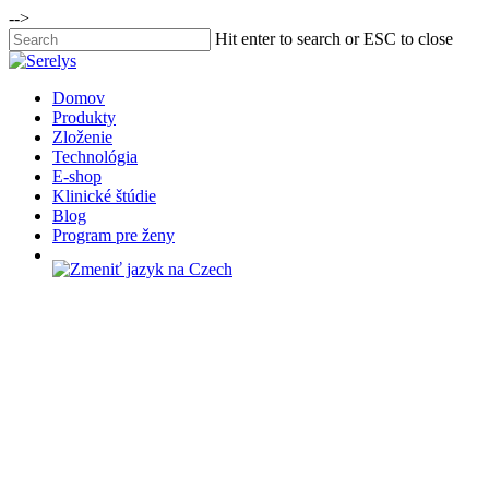
Skip
-->
to
Hit enter to search or ESC to close
main
Close
content
Search
Menu
Domov
Produkty
Zloženie
Technológia
E-shop
Klinické štúdie
Blog
Program pre ženy
Menopauza: Prečo j
Nevyhnutné