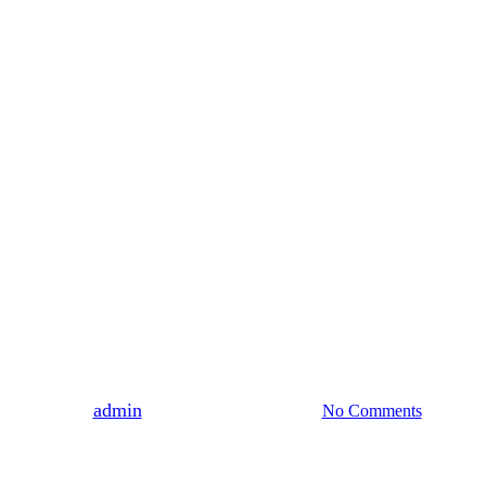
Nezaradené
u ženy zažívajú a čo nám o nej (
By
admin
22. júla 2025
24 júla, 2025
No Comments