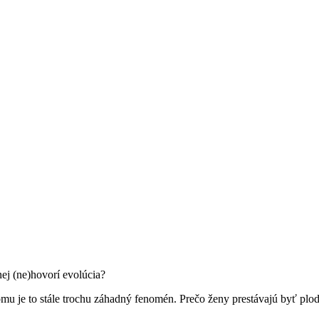
ej (ne)hovorí evolúcia?
mu je to stále trochu záhadný fenomén. Prečo ženy prestávajú byť plo