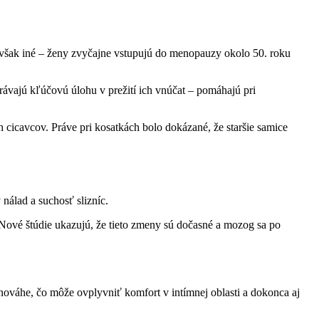
 však iné – ženy zvyčajne vstupujú do menopauzy okolo 50. roku
ávajú kľúčovú úlohu v prežití ich vnúčat – pomáhajú pri
 cicavcov. Práve pri kosatkách bolo dokázané, že staršie samice
nálad a suchosť slizníc.
Nové štúdie ukazujú, že tieto zmeny sú dočasné a mozog sa po
váhe, čo môže ovplyvniť komfort v intímnej oblasti a dokonca aj