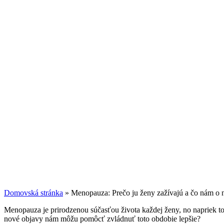
Tieto súbory
cookie nie sú
voliteľné. Sú
potrebné pre
fungovanie
webovej
stránky.
Štatistiky
Aby sme
mohli
zlepšiť
funkčnosť
a štruktúru
webovej
stránky na
základe
spôsobu
používania
Domovská stránka
»
Menopauza: Prečo ju ženy zažívajú a čo nám o n
webovej
stránky.
Menopauza je prirodzenou súčasťou života každej ženy, no napriek to
nové objavy nám môžu pomôcť zvládnuť toto obdobie lepšie?