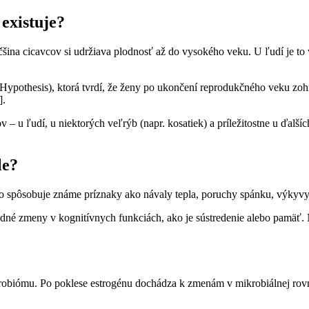
existuje?
šina cicavcov si udržiava plodnosť až do vysokého veku. U ľudí je to
ypothesis), ktorá tvrdí, že ženy po ukončení reprodukčného veku zohr
].
u ľudí, u niektorých veľrýb (napr. kosatiek) a príležitostne u ďalších
le?
o spôsobuje známe príznaky ako návaly tepla, poruchy spánku, výkyvy 
dné zmeny v kognitívnych funkciách, ako je sústredenie alebo pamäť. 
obiómu. Po poklese estrogénu dochádza k zmenám v mikrobiálnej rovno