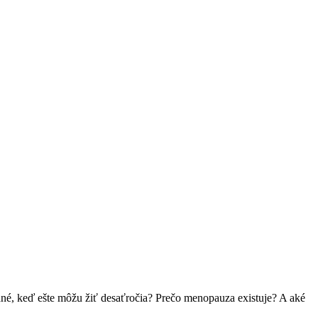
dné, keď ešte môžu žiť desaťročia? Prečo menopauza existuje? A aké