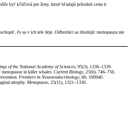
ôže byť kľúčová pre ženy, ktoré hľadajú prírodnú cestu k
hopiť, čo sa v ich tele deje. Odborníci sa zhodujú: menopauza nie
ngs of the National Academy of Sciences
, 95(3), 1336–1339.
 menopause in killer whales.
Current Biology
, 25(6), 746–750.
revention.
Frontiers in Neuroendocrinology
, 60, 100940.
aginal atrophy.
Menopause
, 25(11), 1321–1330.